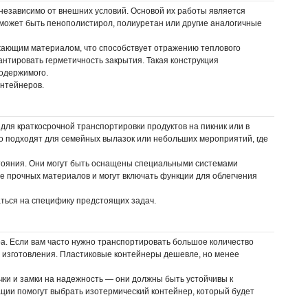
независимо от внешних условий. Основой их работы является
может быть пенополистирол, полиуретан или другие аналогичные
жающим материалом, что способствует отражению теплового
нтировать герметичность закрытия. Такая конструкция
содержимого.
онтейнеров.
ля краткосрочной транспортировки продуктов на пикник или в
о подходят для семейных вылазок или небольших мероприятий, где
стояния. Они могут быть оснащены специальными системами
е прочных материалов и могут включать функции для облегчения
ться на специфику предстоящих задач.
а. Если вам часто нужно транспортировать большое количество
 изготовления. Пластиковые контейнеры дешевле, но менее
ки и замки на надежность — они должны быть устойчивы к
дации помогут выбрать изотермический контейнер, который будет