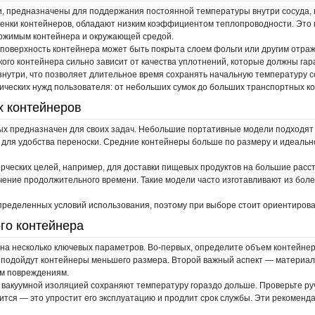
, предназначены для поддержания постоянной температуры внутри сосуда, 
тенки контейнеров, обладают низким коэффициентом теплопроводности. Это 
ржимым контейнера и окружающей средой.
поверхность контейнера может быть покрыта слоем фольги или другим отра
го контейнера сильно зависит от качества уплотнений, которые должны гара
знутри, что позволяет длительное время сохранять начальную температуру 
ческих нужд пользователя: от небольших сумок до больших транспортных к
х контейнеров
х предназначен для своих задач. Небольшие портативные модели подходят д
 для удобства переноски. Средние контейнеры больше по размеру и идеальн
рческих целей, например, для доставки пищевых продуктов на большие рас
ение продолжительного времени. Такие модели часто изготавливают из боле
пределенных условий использования, поэтому при выборе стоит ориентирова
го контейнера
а несколько ключевых параметров. Во-первых, определите объем контейнер
д подойдут контейнеры меньшего размера. Второй важный аспект — материал
им повреждениям.
 вакуумной изоляцией сохраняют температуру гораздо дольше. Проверьте руч
стится — это упростит его эксплуатацию и продлит срок службы. Эти рекомен