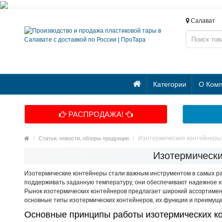
Салават
Категории
О Ком
РАСПРОДАЖА!
Изотермические контейнеры:
Статьи, новости, обзоры продукции
Изотермически
Изотермические контейнеры стали важным инструментом в самых ра
поддерживать заданную температуру, они обеспечивают надежное хр
Рынок изотермических контейнеров предлагает широкий ассортимент
основные типы изотермических контейнеров, их функции и преимуще
Основные принципы работы изотермических к