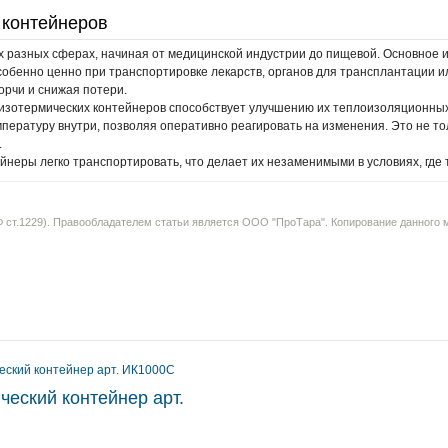
 контейнеров
разных сферах, начиная от медицинской индустрии до пищевой. Основное и
обенно ценно при транспортировке лекарств, органов для трансплантации ил
рчи и снижая потери.
изотермических контейнеров способствует улучшению их теплоизоляционных 
ературу внутри, позволяя оперативно реагировать на изменения. Это не то
.
неры легко транспортировать, что делает их незаменимыми в условиях, где 
 ст.1229). Правообладателем статьи является ООО "ПроТара". Копирование данного м
ческий контейнер арт.