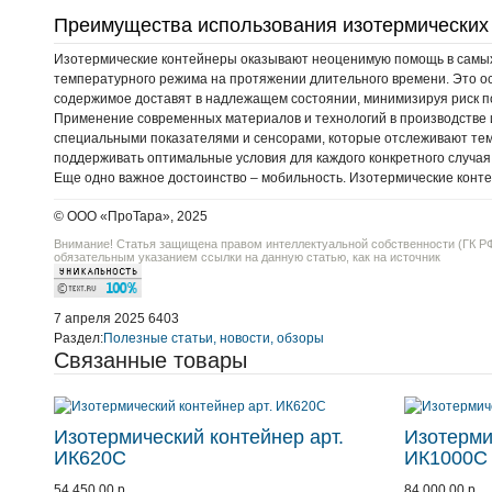
Преимущества использования изотермических
Изотермические контейнеры оказывают неоценимую помощь в самых 
температурного режима на протяжении длительного времени. Это ос
содержимое доставят в надлежащем состоянии, минимизируя риск по
Применение современных материалов и технологий в производстве 
специальными показателями и сенсорами, которые отслеживают темп
поддерживать оптимальные условия для каждого конкретного случая
Еще одно важное достоинство – мобильность. Изотермические контей
© ООО «ПроТара», 2025
Внимание! Статья защищена правом интеллектуальной собственности (ГК РФ
обязательным указанием ссылки на данную статью, как на источник
7 апреля 2025
6403
Раздел:
Полезные статьи, новости, обзоры
Связанные товары
Изотермический контейнер арт.
Изотерми
ИК620С
ИК1000С
54 450.00 р.
84 000.00 р.