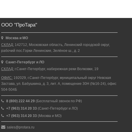
ООО "ПроТара"
Москва и МО
СКЛАД:
142712, Московская область, Ленинский городской округ,
рабочий пос.Горки Ленинские, Зелёное ш., д. 2
Санкт-Петербург и ЛО
СКЛАД:
г.Санкт-Петербург, набережная реки Волковки, 19
ОФИС:
192029, г.Санкт-Петербург, муниципальный округ Невская
Застава, ул. Бабушкина, д. 3, лит. А, помещение 30Н (№16-24), офис
504-504Б
8 (800) 222 44 29
(Бесплатный звонок по РФ)
+7 (963) 314 20 33
(Санкт-Петербург и ЛО)
+7 (963) 314 20 33
(Москва и МО)
sales@protara.ru