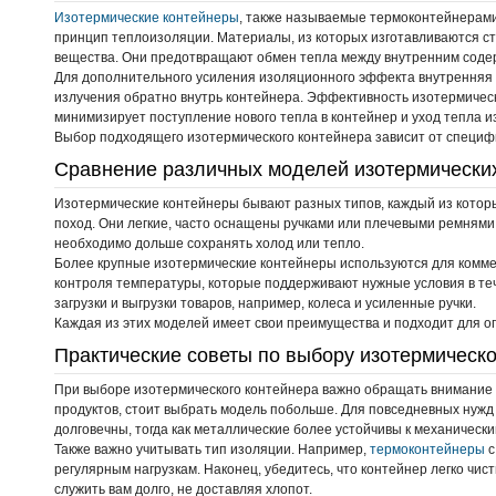
Изотермические контейнеры
, также называемые термоконтейнерами
принцип теплоизоляции. Материалы, из которых изготавливаются с
вещества. Они предотвращают обмен тепла между внутренним соде
Для дополнительного усиления изоляционного эффекта внутренняя 
излучения обратно внутрь контейнера. Эффективность изотермическо
минимизирует поступление нового тепла в контейнер и уход тепла и
Выбор подходящего изотермического контейнера зависит от специфи
Сравнение различных моделей изотермически
Изотермические контейнеры бывают разных типов, каждый из которы
поход. Они легкие, часто оснащены ручками или плечевыми ремнями
необходимо дольше сохранять холод или тепло.
Более крупные изотермические контейнеры используются для комме
контроля температуры, которые поддерживают нужные условия в теч
загрузки и выгрузки товаров, например, колеса и усиленные ручки.
Каждая из этих моделей имеет свои преимущества и подходит для о
Практические советы по выбору изотермическо
При выборе изотермического контейнера важно обращать внимание н
продуктов, стоит выбрать модель побольше. Для повседневных нуж
долговечны, тогда как металлические более устойчивы к механическ
Также важно учитывать тип изоляции. Например,
термоконтейнеры
с
регулярным нагрузкам. Наконец, убедитесь, что контейнер легко чи
служить вам долго, не доставляя хлопот.