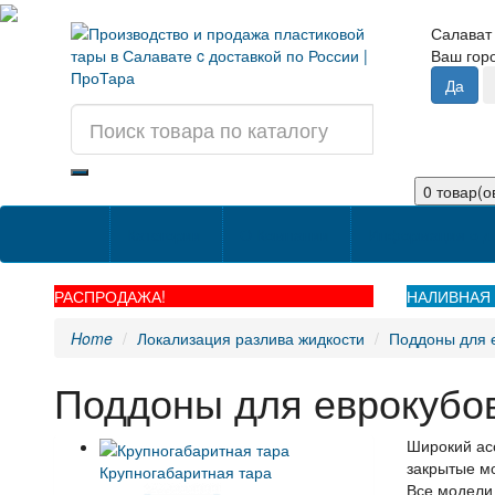
Салават
Ваш го
0 товар(ов
Категории
О Компании
Информация о д
РАСПРОДАЖА!
НАЛИВНАЯ 
Home
Локализация разлива жидкости
Поддоны для е
Поддоны для еврокубов 
Широкий асс
закрытые мо
Крупногабаритная тара
Все модели