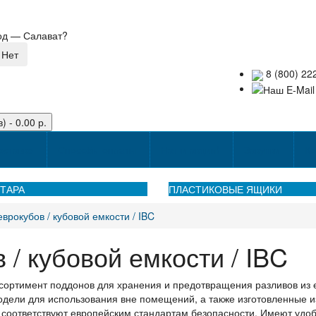
род —
Салават
?
8 (800) 22
) - 0.00 р.
оставке
Способы оплаты
Наши акции!
Закупки
Ко
ТАРА
ПЛАСТИКОВЫЕ ЯЩИКИ
врокубов / кубовой емкости / IBC
/ кубовой емкости / IBC
ортимент поддонов для хранения и предотвращения разливов из евр
дели для использования вне помещений, а также изготовленные и
 соответствуют европейским стандартам безопасности. Имеют удоб