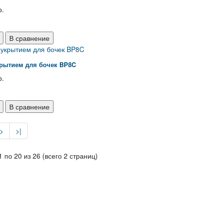
р.
В сравнение
крытием для бочек BP8C
р.
В сравнение
>
>|
1 по 20 из 26 (всего 2 страниц)