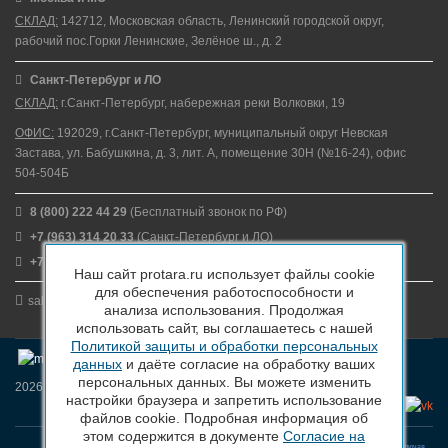
СКЛАД:
142712, Московская область, Ленинский городской округ,
рабочий пос.Горки Ленинские, Зелёное ш., д. 2
Санкт-Петербург и ЛО
СКЛАД:
г.Санкт-Петербург, набережная реки Волковки, 19
ОФИС:
192029, г.Санкт-Петербург, муниципальный округ Невская
Застава, ул. Бабушкина, д. 3, лит. А, помещение 30Н (№16-24), офис
504-504Б
8 (800) 222 44 29
(Бесплатный звонок по РФ)
+7 (963) 314 20 33
(Санкт-Петербург и ЛО)
+7 (963) 314 20 33
(Москва и МО)
Наш сайт protara.ru использует файлы cookie
для обеспечения работоспособности и
sales@protara.ru
анализа использования. Продолжая
использовать сайт, вы соглашаетесь с нашей
Политикой защиты и обработки персональных
данных
и даёте согласие на обработку ваших
персональных данных. Вы можете изменить
2026 © ПроТара - Производство и продажа пластиковой тары
настройки браузера и запретить использование
файлов cookie. Подробная информация об
этом содержится в документе
Согласие на
Вся информация, размещенная на веб-сайте protara.ru и всех поддоменах сайта protara.ru включая