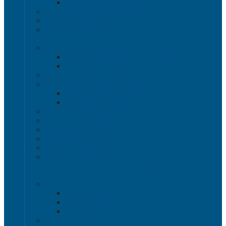
Паллетные борта
Контейнер для сбора и хранения ртутных ламп
Ящики для песка и песочно-соляной смеси
Термоконтейнеры
Наливная тара
Емкости кубические, баки для воды и топлива
Емкости кубические - Еврокуб
Баки для воды и топлива
Канистры пластиковые
Металлические бочки и ведра
Металлические бочки
Металлические ведра
Пластиковые бочки и бидоны
Пластиковые ведра
Пластиковые банки
Пластиковые контейнеры
Ёмкости строительные
Емкости для дезинфицирующих и
антисептических средств с краном
Пластиковые ящики
Системы хранения Rox Box
Rox Box Original
Rox Box PRO
Rox Box Home
Ящики для склада