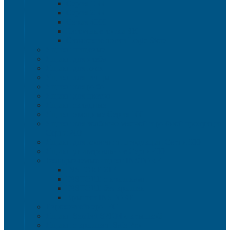
Серия 1000
Серия 2000
Серия 6000
Полочные лотки SK
Складские лотки Logic Store
Ящики пищевые
Ящики для хлеба
Ящики для мяса
Ящики для птицы
Ящики для рыбы
Ящики для цветов
Ящики складные
Ящики овощные Серия 100
Ящики для колбасно-мясной и рыбной продукции
Серия 200
Ящики для молочной продукции Серия 300
Ящики универсальные Серия 400
Вкладываемые ящики INSTORE
INSTORE ZIP
INSTORE с крышками
INSTORE без крышек
Крышки INSTORE
Евроконтейнеры ЕC
Ящики Sembol SPKM с крышкой
Ящики с крышкой Safe Pro