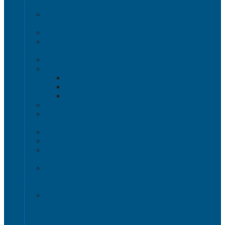
тележки
Контейнеры и баки для хранения
Листовой пластик и сотовый полипропилен
Изделия из полимерного листа
Листовой пластик
Пластиковая мебель
Дизайнерские стулья
Мебель для дома, дачи и кафе
Шезлонги
Столы
Стулья, кресла
Мебель "Уют"
Комоды
Сигнальные ограждения
Дорожные конусы
Гибкие столбики
Сигнальные столбики
HoReCa
Подносы
Металлические полочные стеллажи и мебель
Расходные материалы
Стрейч-пленка
О Компании
Информация о доставке
Способы оплаты