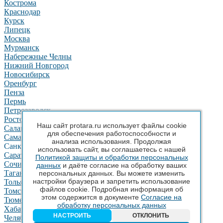
Кострома
Краснодар
Курск
Липецк
Москва
Мурманск
Набережные Челны
Нижний Новгород
Новосибирск
Оренбург
Пенза
Пермь
Петрозаводск
Ростов-на-Дону
Наш сайт protara.ru использует файлы cookie
Салават
для обеспечения работоспособности и
Самара
анализа использования. Продолжая
Санкт-Петербург
использовать сайт, вы соглашаетесь с нашей
Саратов
Политикой защиты и обработки персональных
Сочи
данных
и даёте согласие на обработку ваших
Таганрог
персональных данных. Вы можете изменить
настройки браузера и запретить использование
Тольятти
файлов cookie. Подробная информация об
Томск
этом содержится в документе
Согласие на
Тюмень
обработку персональных данных
Хабаровск
НАСТРОИТЬ
ОТКЛОНИТЬ
Челябинск