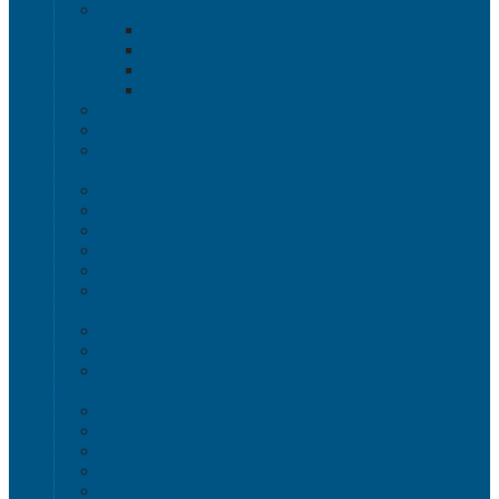
Контейнеры VDA-KLT
Контейнеры R-KLT
Контейнеры RL-KLT
Крышки VDA-KLT
Универсальные контейнеры
Ящики для инструмента
Сопутствующие товары
Органайзеры
Антистатическая тара
Eвроконтейнеры ЕSD
Евроконтейнеры ESD с крышкой на шарнире
Контейнеры KLT ESD
Антистатические лотки COCIS
Крышки ESD
Тележки ESD
Мусорные баки и контейнеры
Мусорные контейнеры на колесах
Мусорные баки, вёдра и контейнеры с педалью
Контейнеры для раздельного сбора мусора
Локализация разлива жидкости
Поддоны для бочек
Поддоны-лотки
Поддоны-платформы
Поддоны для еврокубов / кубовой емкости / IBC
Промышленные пластиковые шкафы, тумбы ,