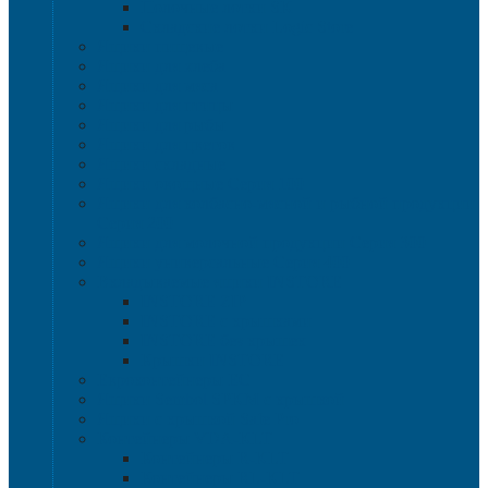
Полочные лотки SK
Складские лотки Logic Store
Ящики пищевые
Ящики для хлеба
Ящики для мяса
Ящики для птицы
Ящики для рыбы
Ящики для цветов
Ящики складные
Ящики овощные Серия 100
Ящики для колбасно-мясной и рыбной продукции
Серия 200
Ящики для молочной продукции Серия 300
Ящики универсальные Серия 400
Вкладываемые ящики INSTORE
INSTORE ZIP
INSTORE с крышками
INSTORE без крышек
Крышки INSTORE
Евроконтейнеры ЕC
Ящики Sembol SPKM с крышкой
Ящики с крышкой Safe Pro
Контейнеры VDA-KLT
Контейнеры R-KLT
Контейнеры RL-KLT