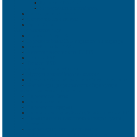
Крышки VDA-KLT
Универсальные контейнеры
Ящики для инструмента
Сопутствующие товары
Органайзеры
Антистатическая тара
Eвроконтейнеры ЕSD
Евроконтейнеры ESD с крышкой на шарнире
Контейнеры KLT ESD
Антистатические лотки COCIS
Крышки ESD
Тележки ESD
Мусорные баки и контейнеры
Мусорные контейнеры на колесах
Мусорные баки, вёдра и контейнеры с педалью
Контейнеры для раздельного сбора мусора
Локализация разлива жидкости
Поддоны для бочек
Поддоны-лотки
Поддоны-платформы
Поддоны для еврокубов / кубовой емкости / IBC
Промышленные пластиковые шкафы, тумбы ,
тележки
Контейнеры и баки для хранения
Листовой пластик и сотовый полипропилен