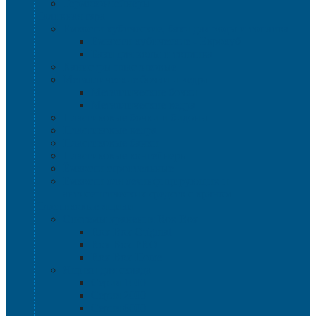
Термоконтейнеры
Наливная тара
Емкости кубические, баки для воды и топлива
Емкости кубические - Еврокуб
Баки для воды и топлива
Канистры пластиковые
Металлические бочки и ведра
Металлические бочки
Металлические ведра
Пластиковые бочки и бидоны
Пластиковые ведра
Пластиковые банки
Пластиковые контейнеры
Ёмкости строительные
Емкости для дезинфицирующих и
антисептических средств с краном
Пластиковые ящики
Системы хранения Rox Box
Rox Box Original
Rox Box PRO
Rox Box Home
Ящики для склада
Серия 1000
Серия 2000
Серия 6000