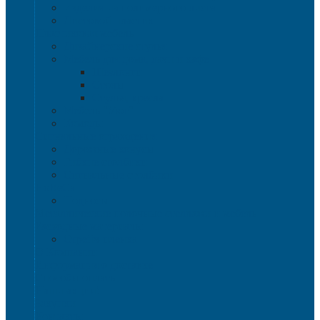
Изделия из полимерного листа
Листовой пластик
Пластиковая мебель
Дизайнерские стулья
Мебель для дома, дачи и кафе
Шезлонги
Столы
Стулья, кресла
Мебель "Уют"
Комоды
Сигнальные ограждения
Дорожные конусы
Гибкие столбики
Сигнальные столбики
HoReCa
Подносы
Металлические полочные стеллажи и мебель
Расходные материалы
Стрейч-пленка
О Компании
Информация о доставке
Способы оплаты
Наши акции!
Закупки
Контакты