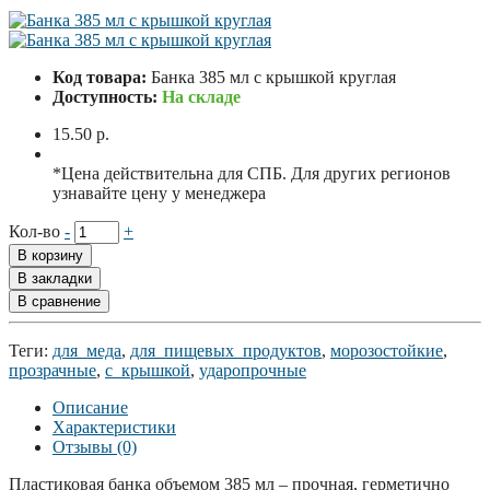
Код товара:
Банка 385 мл с крышкой круглая
Доступность:
На складе
15.50 р.
*Цена действительна для СПБ. Для других регионов
узнавайте цену у менеджера
Кол-во
-
+
В корзину
В закладки
В сравнение
Теги:
для_меда
,
для_пищевых_продуктов
,
морозостойкие
,
прозрачные
,
с_крышкой
,
ударопрочные
Описание
Характеристики
Отзывы (0)
Пластиковая банка объемом 385 мл – прочная, герметично