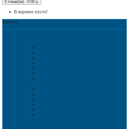
0 товар(ов) - 0.00 р.
В корзине пусто!
Каталог
Категории
Крупногабаритная тара
Крупногабаритные контейнеры
Аксессуары
Разборные контейнера 1200х1000
Размер 1200х800
Размер 1020х640
Размер 1120х1120
Размер 1200х1000
Нестандартные решения
Пластиковые паллеты
1200х800
1200х1000
800х600 и 600х400
Гигиенические паллеты
Специализированные паллеты и решетки
Паллетные борта
Контейнер для сбора и хранения ртутных ламп
Ящики для песка и песочно-соляной смеси