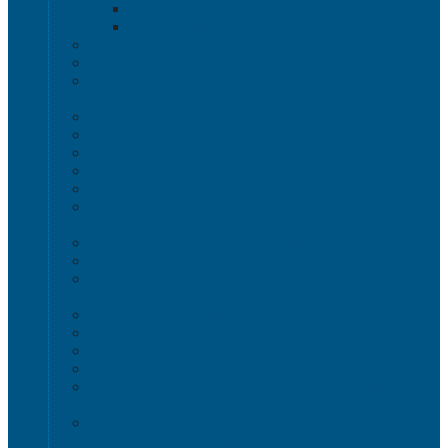
Крышки VDA-KLT
Универсальные контейнеры
Ящики для инструмента
Сопутствующие товары
Органайзеры
Антистатическая тара
Eвроконтейнеры ЕSD
Евроконтейнеры ESD с крышкой на шарнире
Контейнеры KLT ESD
Антистатические лотки COCIS
Крышки ESD
Тележки ESD
Мусорные баки и контейнеры
Мусорные контейнеры на колесах
Мусорные баки, вёдра и контейнеры с педалью
Контейнеры для раздельного сбора мусора
Локализация разлива жидкости
Поддоны для бочек
Поддоны-лотки
Поддоны-платформы
Поддоны для еврокубов / кубовой емкости / IBC
Промышленные пластиковые шкафы, тумбы ,
тележки
Контейнеры и баки для хранения
Листовой пластик и сотовый полипропилен