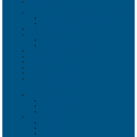
Термоконтейнеры
Наливная тара
Емкости кубические, баки для воды и топлива
Емкости кубические - Еврокуб
Баки для воды и топлива
Канистры пластиковые
Металлические бочки и ведра
Металлические бочки
Металлические ведра
Пластиковые бочки и бидоны
Пластиковые ведра
Пластиковые банки
Пластиковые контейнеры
Ёмкости строительные
Емкости для дезинфицирующих и
антисептических средств с краном
Пластиковые ящики
Системы хранения Rox Box
Rox Box Original
Rox Box PRO
Rox Box Home
Ящики для склада
Серия 1000
Серия 2000
Серия 6000