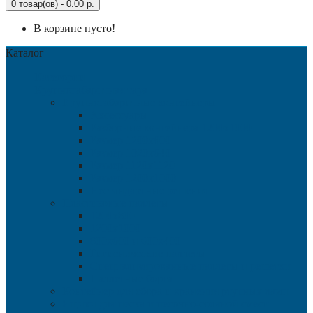
0 товар(ов) - 0.00 р.
В корзине пусто!
Каталог
Категории
Крупногабаритная тара
Крупногабаритные контейнеры
Аксессуары
Разборные контейнера 1200х1000
Размер 1200х800
Размер 1020х640
Размер 1120х1120
Размер 1200х1000
Нестандартные решения
Пластиковые паллеты
1200х800
1200х1000
800х600 и 600х400
Гигиенические паллеты
Специализированные паллеты и решетки
Паллетные борта
Контейнер для сбора и хранения ртутных ламп
Ящики для песка и песочно-соляной смеси