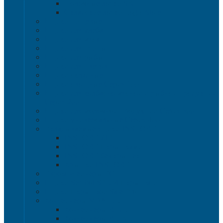
Полочные лотки SK
Складские лотки Logic Store
Ящики пищевые
Ящики для хлеба
Ящики для мяса
Ящики для птицы
Ящики для рыбы
Ящики для цветов
Ящики складные
Ящики овощные Серия 100
Ящики для колбасно-мясной и рыбной продукции
Серия 200
Ящики для молочной продукции Серия 300
Ящики универсальные Серия 400
Вкладываемые ящики INSTORE
INSTORE ZIP
INSTORE с крышками
INSTORE без крышек
Крышки INSTORE
Евроконтейнеры ЕC
Ящики Sembol SPKM с крышкой
Ящики с крышкой Safe Pro
Контейнеры VDA-KLT
Контейнеры R-KLT
Контейнеры RL-KLT