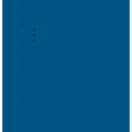
Изделия из полимерного листа
Листовой пластик
Пластиковая мебель
Дизайнерские стулья
Мебель для дома, дачи и кафе
Шезлонги
Столы
Стулья, кресла
Мебель "Уют"
Комоды
Сигнальные ограждения
Дорожные конусы
Гибкие столбики
Сигнальные столбики
HoReCa
Подносы
Металлические полочные стеллажи и мебель
Расходные материалы
Стрейч-пленка
О Компании
Информация о доставке
Способы оплаты
Наши акции!
Закупки
Контакты